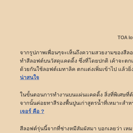
TOA lo
จากรูปภาพเพื่อนๆจะเห็นถึงความสวยงามของสีลอฟต
ทำสีลอฟต์บนวัสดุแคดดิ้ง ซึ่งที่โดยปกติ เค้าจะตก
ด้วยกันใช้ลอฟต์เมทาลิค ตกเเต่งเพิ่มเข้าไป เเล้ว
น่าสนใจ
ในขั้นตอนการทำงานบนแผ่นแคดดิ้ง สิ่งที่พิเศษที่ต้
จากนั้นค่อยทาสีรองพื้นปูนเก่าสูตรน้ำที่เหมาะสำห
เจอร์ คือ ?
สีลอฟต์รุ่นนี้จากที่ช่างหมีสัมผัสมา บอกเลยว่า