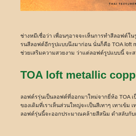
ช่างหมีเชื่อว่า เพื่อนๆอาจจะเห็นการทำสีลอฟต์ใ
รนสีลอฟต์อีกรูปแบบนึงมาก่อน นั่นก็คือ TOA loft m
ช่วยเสริมความสวยงาม ว่าแต่ลอฟต์รูปแบบนี้ จ
TOA loft metallic cop
ลอฟต์รรุ่นเป็นลอฟต์ที่ออกมาใหม่จากยี่ห้อ TOA 
ของเดิมที่เราเห็นส่วนใหญ่จะเป็นสีเทาๆ เทาเข้ม เท
ลอฟต์รุ่นนี้จะออกประมาณคล้ายสีสนิม ดำสลับก