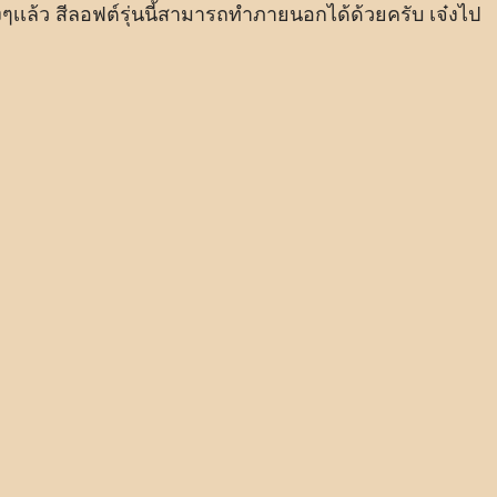
งๆเเล้ว สีลอฟต์รุ่นนี้สามารถทำภายนอกได้ด้วยครับ เจ๋งไป