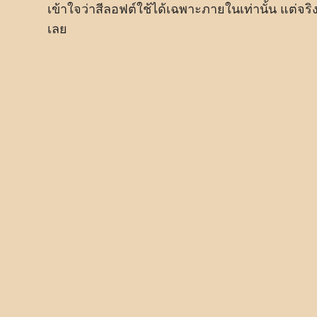
เข้าใจว่าสีลอฟต์ใช้ได้เฉพาะภายในเท่านั้น แต่จริ
เลย