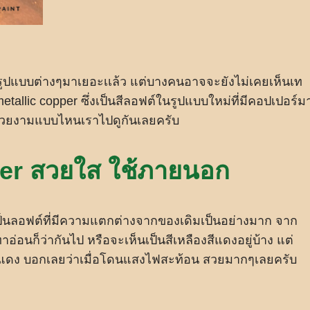
นรูปแบบต่างๆมาเยอะเเล้ว แต่บางคนอาจจะยังไม่เคยเห็นเท
etallic copper ซึ่งเป็นสีลอฟต์ในรูปแบบใหม่ที่มีคอปเปอร์ม
ะสวยงามแบบไหนเราไปดูกันเลยครับ
per สวยใส ใช้ภายนอก
เป็นลอฟต์ที่มีความแตกต่างจากของเดิมเป็นอย่างมาก จาก
าอ่อนก็ว่ากันไป หรือจะเห็นเป็นสีเหลืองสีแดงอยู่บ้าง แต่
ับแดง บอกเลยว่าเมื่อโดนแสงไฟสะท้อน สวยมากๆเลยครับ