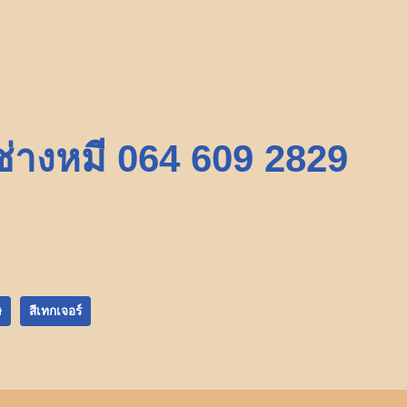
ช่างหมี 064 609 2829
ษ
สีเทกเจอร์